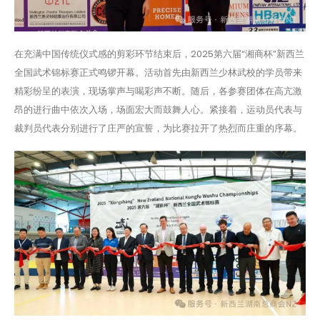
在充满中国传统仪式感的剪彩环节结束后，2025第六届“湘商杯”新西兰
全国武术锦标赛正式鸣锣开幕。活动首先由新西兰少林武校的学员带来
精彩纷呈的表演，现场掌声与喝彩声不断。随后，各参赛团体在高亢激
昂的进行曲中依次入场，场面宏大而鼓舞人心。紧接着，运动员代表与
裁判员代表分别进行了庄严的宣誓，为比赛拉开了热烈而庄重的序幕。