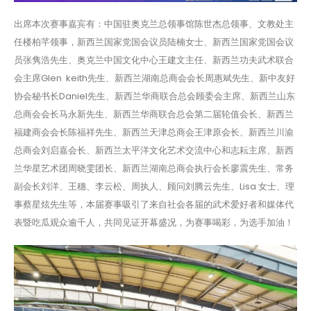
出席本次赛事嘉宾有：中国驻奥克兰总领事馆陈世杰总领事、文教处主
任楼柏芊领事，新西兰国家党国会议员陆楠女士、新西兰国家党国会议
员张隽浩先生、奥克兰中国文化中心王建文主任、新西兰功夫武术联合
会主席Glen keith先生、新西兰湖南总商会会长周惠斌先生、新中友好
协会秘书长Daniel先生、新西兰华商联合总会顾委会主席、新西兰山东
总商会会长马永新先生、新西兰华商联合总会第二届轮值会长、新西兰
福建商会会长陈福祥先生、新西兰天津总商会王津原会长、新西兰川渝
总商会刘启嘉会长、新西兰太平洋文化艺术交流中心和志耘主席、新西
兰华星艺术团周晓雯团长、新西兰湖南总商会执行会长廖震先生、常务
副会长刘洋、王穗、李云松、周执人、顾问刘腾云先生、Lisa 女士、理
事蔡星炫先生等，本届赛事吸引了来自社会各届的武术爱好者和媒体代
表暨吃瓜观众逾千人，共同见证开幕盛况，为赛事喝彩，为选手加油！