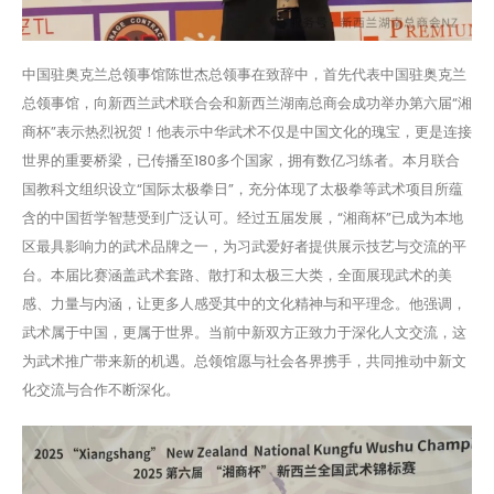
中国驻奥克兰总领事馆陈世杰总领事在致辞中，首先代表中国驻奥克兰
总领事馆，向新西兰武术联合会和新西兰湖南总商会成功举办第六届“湘
商杯”表示热烈祝贺！他表示中华武术不仅是中国文化的瑰宝，更是连接
世界的重要桥梁，已传播至180多个国家，拥有数亿习练者。本月联合
国教科文组织设立“国际太极拳日”，充分体现了太极拳等武术项目所蕴
含的中国哲学智慧受到广泛认可。经过五届发展，“湘商杯”已成为本地
区最具影响力的武术品牌之一，为习武爱好者提供展示技艺与交流的平
台。本届比赛涵盖武术套路、散打和太极三大类，全面展现武术的美
感、力量与内涵，让更多人感受其中的文化精神与和平理念。他强调，
武术属于中国，更属于世界。当前中新双方正致力于深化人文交流，这
为武术推广带来新的机遇。总领馆愿与社会各界携手，共同推动中新文
化交流与合作不断深化。