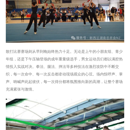
散打比赛赛场则从早到晚始终热力十足。无论是上午的小朋友组、青少
年组，还是下午压轴登场的成年重量级选手，男女运动员们都以满腔热
情投入实战对决。拳法、腿法、摔法等多种技法在激烈攻防中不断交
织，每一次命中、每一次反击都牵动现场观众的心弦。场内惊呼声、掌
声、呐喊声此起彼伏，每一次得分都将氛围推向新的高潮，让整个赛场
充满紧张与激情。