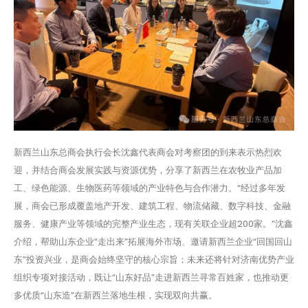
新西兰山东总商会执行会长沈鑫代表商会对考察团的到来表示热烈欢
迎，并结合商会发展实践与资源优势，分享了新西兰在农牧业产品加
工、绿色能源、生物医药等领域的产业特色与合作潜力。“经过多年发
展，商会已形成覆盖地产开发、建筑工程、物流储藏、数字科技、金融
服务、健康产业等领域的完整产业生态，现有关联企业超200家。”沈鑫
介绍，帮助山东企业“走出来”拓展海外市场、邀请新西兰企业“回国回山
东”投资兴业，是商会始终坚守的核心宗旨；未来还将针对济南优势产业
组织专项对接活动，既让“山东好品”走进新西兰寻常百姓家，也推动更
多优质“山东造”在新西兰落地生根，实现双向共赢。